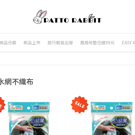
商品分類
新品上市
旅行輕裝出發
風格地墊任選99元
EASY
水網不織布