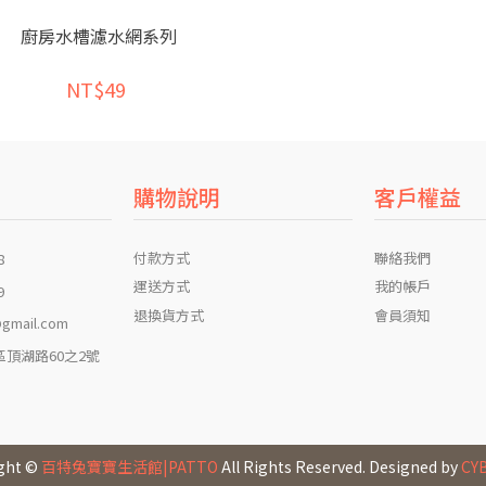
廚房水槽濾水網系列
NT$49
購物說明
客戶權益
付款方式
聯絡我們
8
運送方式
我的帳戶
9
退換貨方式
會員須知
gmail.com
頂湖路60之2號
ght ©
百特兔寶寶生活館|PATTO
All Rights Reserved. Designed by
CY