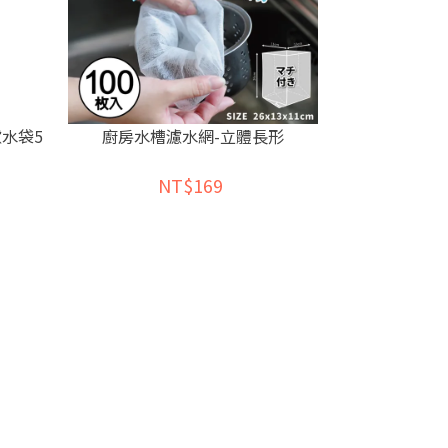
水袋5
廚房水槽濾水網-立體長形
NT$169