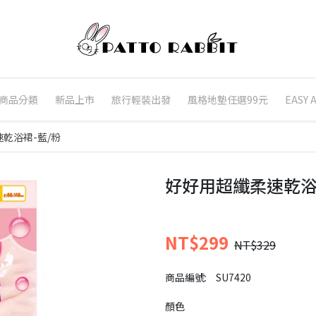
商品分類
新品上市
旅行輕裝出發
風格地墊任選99元
EASY
乾浴裙-藍/粉
好好用超纖柔速乾浴
NT$299
NT$329
商品編號:
SU7420
顏色