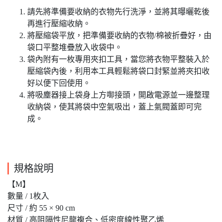
請先將準備要收納的衣物先行洗淨，並將其曝曬乾後
再進行壓縮收納。
將壓縮袋平放，把準備要收納的衣物/棉被折疊好，由
袋口平整堆疊放入收袋中。
袋內附有一枚專用夾扣工具，當您將衣物平整裝入於
壓縮袋內後，利用本工具輕鬆將袋口封緊並將夾扣收
好以便下回使用。
將吸塵器接上袋身上方啣接頭，開啟電源並一邊整理
收納袋，使其將袋中空氣吸出，蓋上氣閥蓋即可完
成。
規格說明
【M】
數量 / 1枚入
尺寸 / 約 55 × 90 cm
材質 / 高阻隔性尼龍複合、低密度線性聚乙烯