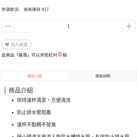
供貨狀況:
尚有庫存 417
加入最愛
0
此商品『最高』可以折抵紅利
點
商品介紹
規格說明
商品介紹
保持濾杯清潔，方便清洗
防止排水管阻塞
濾杯不黏稠不發臭
細小殘渣不會流入廚房水槽排水管，有效防止排水管