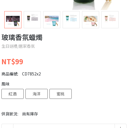
玻璃香氛蠟燭
生日送禮/居家香氛
NT$99
商品編號:
CD7852x2
風味
紅酒
海洋
蜜桃
供貨狀況:
尚有庫存