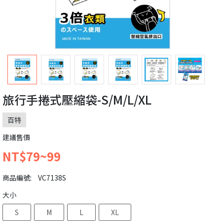
旅行手捲式壓縮袋-S/M/L/XL
百特
建議售價
NT$79~99
商品編號:
VC7138S
大小
S
M
L
XL