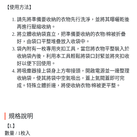
【使用方法】
請先將準備要收納的衣物先行洗淨，並將其曝曬乾後
再進行壓縮收納。
將立體收納袋直立，把準備要收納的衣物/棉被折疊
好，由袋口平整堆疊放入收袋中。
袋內附有一枚專用夾扣工具，當您將衣物平整裝入於
收納袋內後，利用本工具輕鬆將袋口封緊並將夾扣收
好以便下回使用。
將吸塵器接上袋身上方啣接頭，開啟電源並一邊整理
收納袋，使其將袋中空氣吸出，蓋上氣閥蓋即可完
成。特殊立體折邊，將使收納衣物/棉被更平整。
規格說明
【L】
數量 / 1枚入