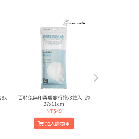
8x
百特兔無印柔膚旅行拖/3雙入_約
百特兔無印柔膚旅
27x11cm
NT$49
NT$
加入購物車
加入