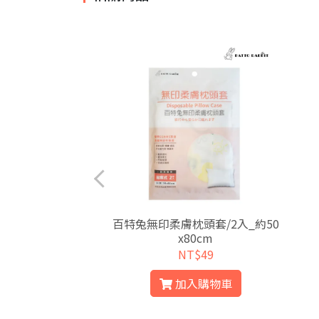
納袋S-兩色任選
百特兔無印柔膚枕頭套/2入_約50
x80cm
$179
NT$49
入購物車
加入購物車